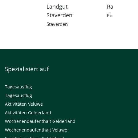
t Het Loo
Landgut
Radio Kootw
Staverden
oorn
Kootwijk
Staverden
Spezialisiert auf
Tagesausflug
Tagesausflug
Aktivitäten Veluwe
Aktivitäten Gelderland
Wochenendaufenthalt Gelderland
Wochenendaufenthalt Veluwe