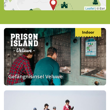
Leaflet
|
© Esri
Indoor
Gefängnisinsel Veluwe