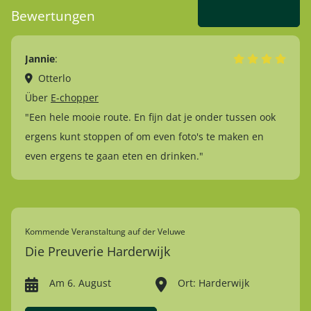
Bewertungen
Kimberly
:
Pa
Garderen
Über
Elektrische Fahrräder
Ü
k
"Mooie goeie fietsen geleend, afstand van 56 km zonder
"G
problemen met een route van hun. Mooie plekjes
gezien ! We hebben genoten "
Kommende Veranstaltung auf der Veluwe
Die Preuverie Harderwijk
Am 6. August
Ort: Harderwijk