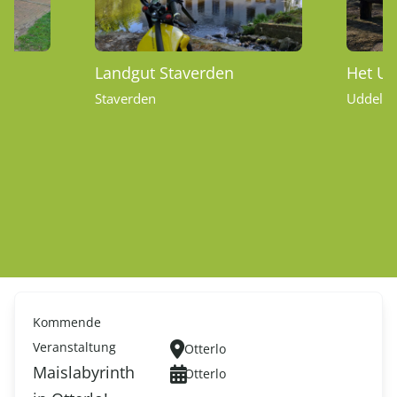
Landgut Staverden
Het U
Staverden
Uddel
Kommende
Veranstaltung
Otterlo
Maislabyrinth
Otterlo