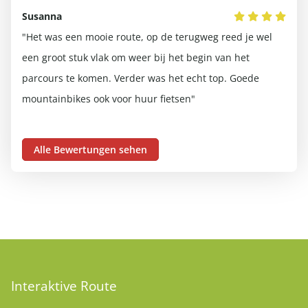
Susanna
Kar
e
"Het was een mooie route, op de terugweg reed je wel
"Wi
een groot stuk vlak om weer bij het begin van het
bak
parcours te komen. Verder was het echt top. Goede
van
mountainbikes ook voor huur fietsen"
ove
uit
Alle Bewertungen sehen
Interaktive Route