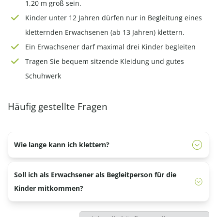
1,20 m groß sein.
Kinder unter 12 Jahren dürfen nur in Begleitung eines
kletternden Erwachsenen (ab 13 Jahren) klettern.
Ein Erwachsener darf maximal drei Kinder begleiten
Tragen Sie bequem sitzende Kleidung und gutes
Schuhwerk
Häufig gestellte Fragen
Wie lange kann ich klettern?
Ein Block dauert 2,5 Stunden einschließlich Unterricht.
Soll ich als Erwachsener als Begleitperson für die
Die Einweisung einschließlich des Anlegens der
Kinder mitkommen?
Materialien dauert etwa eine halbe Stunde. Sie haben
also mindestens 2 Stunden Zeit zum Klettern.
Da wir ein Sicherheitssystem haben, bei dem Sie ständig