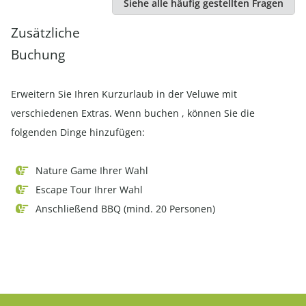
Siehe alle häufig gestellten Fragen
gesichert sind, sind Sie nicht verpflichtet, mit Ihren
Zusätzliche
Kindern zu klettern (vorausgesetzt, sie sind älter als 12
Buchung
Jahre!). Natürlich raten wir Ihnen, mit ihnen zu klettern,
weil es einfach für alle Spaß macht!
Erweitern Sie Ihren Kurzurlaub in der Veluwe mit
verschiedenen Extras. Wenn buchen , können Sie die
folgenden Dinge hinzufügen:
Nature Game Ihrer Wahl
Escape Tour Ihrer Wahl
Anschließend BBQ (mind. 20 Personen)