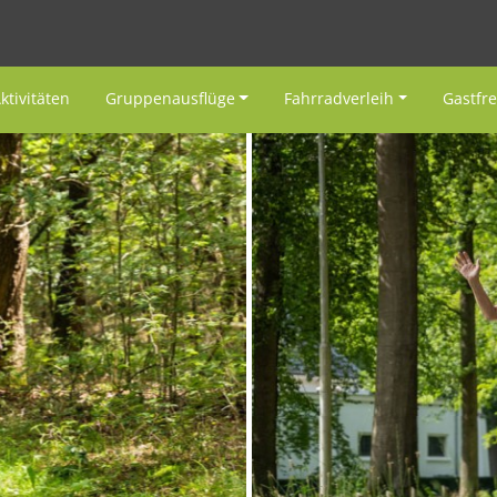
ktivitäten
Gruppenausflüge
Fahrradverleih
Gastfr