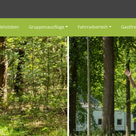
ktivitäten
Gruppenausflüge
Fahrradverleih
Gastfr