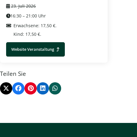
23. Juli 2026
16:30 – 21:00 Uhr
Erwachsene: 17,50 €.
Kind: 17,50 €.
Radtour durch die wilde Veluwe
Website Veranstaltung
Maislab
Otterlo
Otterlo
Weitere Informationen
Teilen Sie