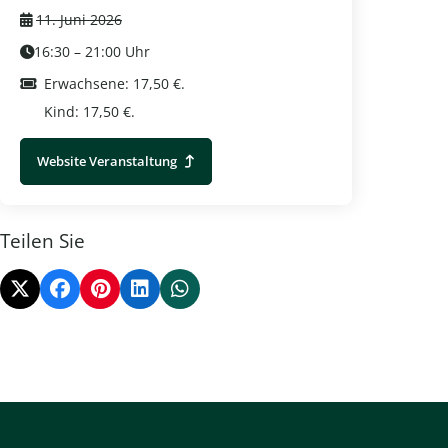
11. Juni 2026
16:30 – 21:00 Uhr
Erwachsene: 17,50 €.
Kind: 17,50 €.
Gelre-Radtour
Website Veranstaltung
Prinzen
Apeldoorn
Apeldo
Weitere Informationen
Teilen Sie