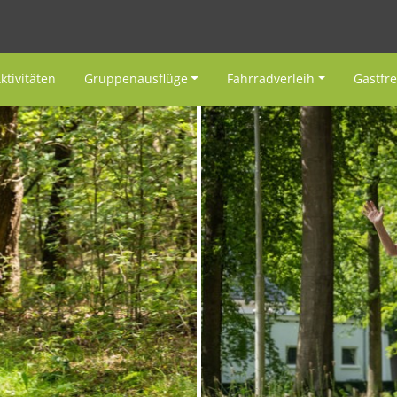
ktivitäten
Gruppenausflüge
Fahrradverleih
Gastfr