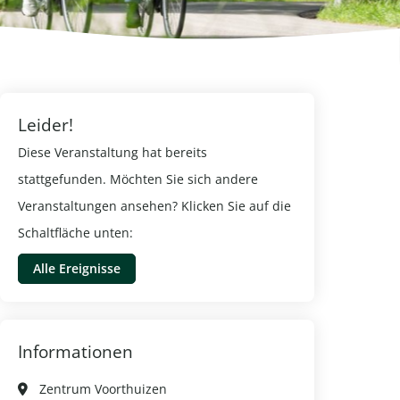
Leider!
Diese Veranstaltung hat bereits
stattgefunden. Möchten Sie sich andere
Veranstaltungen ansehen? Klicken Sie auf die
Schaltfläche unten:
Alle Ereignisse
Informationen
Radtour durch die wilde Veluwe
Ornamen
Otterlo
Otterlo
Zentrum Voorthuizen