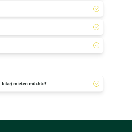
ilnehmen können. Das liegt an der
r Personen verlangen wir eine Kaution von € 250,-
r Kaution eine Maestro- oder V Pay-Debitkarte
go bike) mieten möchte?
Sie einen E-chopper, ein E-Laufrad oder ein
Nutzung ein Schaden entsteht.