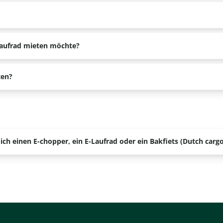
ren.
. Man muss gut zu Fuß sein und trotzdem am schnelleren Verkehr te
-Laufrad mieten möchte?
maximal 25 km/h vervielfachen kann.
4 Personen verlangen wir €150,- Kaution pro Reservierung. Für meh
ten?
 Shop bezahlt werden. Bitte beachten Sie, dass für die Zahlung de
 Stunden vermietet.
ch einen E-chopper, ein E-Laufrad oder ein Bakfiets (Dutch car
serem Material umgeht. Deshalb bitten wir um eine Kaution, wenn 
diesen Betrag vorübergehend ein, für den Fall, dass während der 