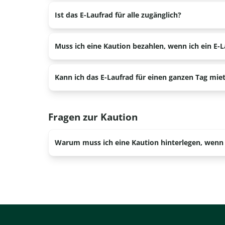
Für das E-Laufrad gilt ein Mindestalter von 13 Jah
Ist das E-Laufrad für alle zugänglich?
Nein, das E-Laufrad ist nicht für jeden geeignet
Muss ich eine Kaution bezahlen, wenn ich ein E
Tretunterstützung, die Ihre Geschwindigkeit auf 
Ja, für die Anmietung unserer E-Laufräder bis zu 
Kann ich das E-Laufrad für einen ganzen Tag mie
pro Reservierung. Dieser Betrag kann im Voraus im
erforderlich ist (zurück).
Nein, das geht nicht, sie werden nur für 2 oder 3
Fragen zur Kaution
Warum muss ich eine Kaution hinterlegen, wenn i
Wir möchten, dass jeder sicher und sauber mit un
Bakfiets (Dutch cargo bike) mieten. Wir behalten 