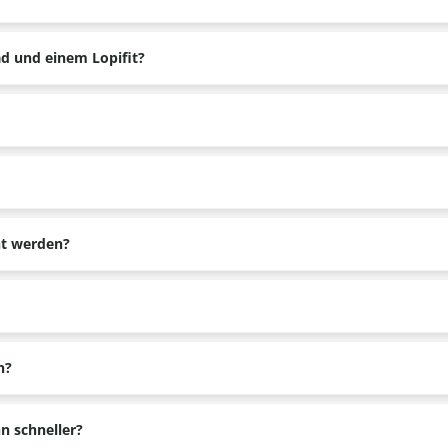
recalocaties in de omgeving om 3-gangen keuze diners te reserveren.
ad und einem Lopifit?
. Es handelt sich also um zwei gleiche Verkehrsmittel.
tragen.
ht werden?
s Kindersitzes geeignet.
epäckträger setzen. Darin können Sie dann Ihre Sachen verstauen.
n?
men, muss man weitergehen.
n schneller?