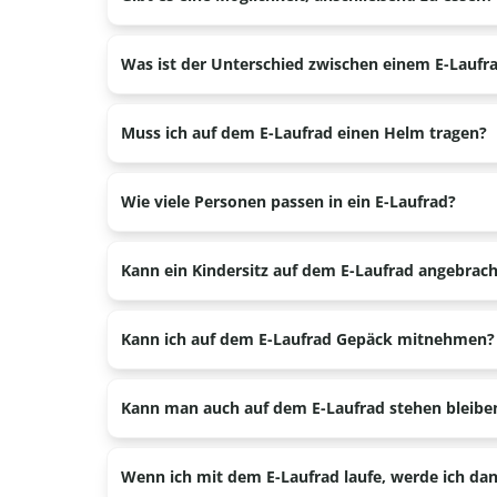
Ja, bij alle locaties hebben wij contacten met ho
Was ist der Unterschied zwischen einem E-Laufr
Das Lopifit ist ein anderer Name für das E-Laufrad
Muss ich auf dem E-Laufrad einen Helm tragen?
Nein, auf dem E-Laufrad müssen Sie keinen Helm 
Wie viele Personen passen in ein E-Laufrad?
Das E-Laufrad ist für eine Person gedacht.
Kann ein Kindersitz auf dem E-Laufrad angebrac
Nein, das E-Laufrad ist nicht für die Montage eine
Kann ich auf dem E-Laufrad Gepäck mitnehmen?
Ja, wir können eine Gepäckträgertasche auf den G
Kann man auch auf dem E-Laufrad stehen bleibe
Nein, das ist nicht möglich. Um vorwärts zu kom
Wenn ich mit dem E-Laufrad laufe, werde ich dan