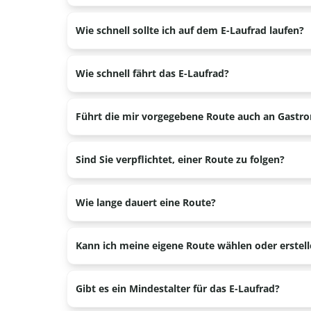
Nein, das E-Laufrad hat eine Höchstgeschwindigkeit
Wie schnell sollte ich auf dem E-Laufrad laufen?
Mit dem E-Laufrad fahren Sie nie schneller als 5 k
Wie schnell fährt das E-Laufrad?
Maximal 25 km/h.
Führt die mir vorgegebene Route auch an Gastr
Ja, die Route führt an mindestens zwei Gastronom
Sind Sie verpflichtet, einer Route zu folgen?
Ja, das liegt an der Reichweite der Batterie und an
Wie lange dauert eine Route?
Sie mieten das E-Laufrad für 2 Stunden und 45 Min
Kann ich meine eigene Route wählen oder erstel
Nein, wir haben eine feste Route parat, die auf di
Gibt es ein Mindestalter für das E-Laufrad?