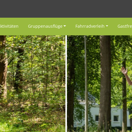
ktivitäten
Gruppenausflüge
Fahrradverleih
Gastfr