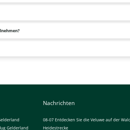
icht. Wenn Sie keine Mütze haben, können Sie eine in der Reitschu
igem Absatz oder einen festen Wanderschuh tragen. Es ist auch sin
eilnehmen?
der Fahrt im Freien teilnehmen.
immer.
Nachrichten
Gelderland
08-07
Entdecken Sie die Veluwe auf der Wal
lug Gelderland
Heidestrecke