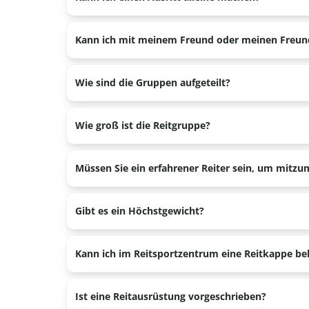
nicht. Wenn es regnet, können Sie wie gewohnt r
Nein, ein Ausritt im Freien ist ab 2 Personen mögli
Kann ich mit meinem Freund oder meinen Freund
Ja, das Niveau der Fahrt im Freien wird dann an d
Wie sind die Gruppen aufgeteilt?
Das Niveau wird bei der Zusammenstellung der Gr
Wie groß ist die Reitgruppe?
Die Gruppe kann aus 2-6 Personen bestehen, je 
Müssen Sie ein erfahrener Reiter sein, um mitz
Nein, unser Ausritt ist für Anfänger mit wenig ode
Gibt es ein Höchstgewicht?
Um es den Pferden bequem zu machen, gilt ein Hö
Kann ich im Reitsportzentrum eine Reitkappe 
Ja, es ist möglich, eine Reitkappe im Reitzentrum z
Ist eine Reitausrüstung vorgeschrieben?