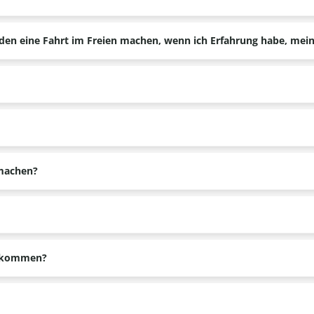
eiten. Nur bei extremen Wetterbedingungen wird das Ausreiten abg
ch.
en eine Fahrt im Freien machen, wenn ich Erfahrung habe, mein
ie Person angepasst, die keine Erfahrung hat.
uppen berücksichtigt.
nach Anzahl der Anmeldungen.
umachen?
r gar keiner Reiterfahrung gedacht.
chstgewicht von 100 kg.
bekommen?
u leihen.