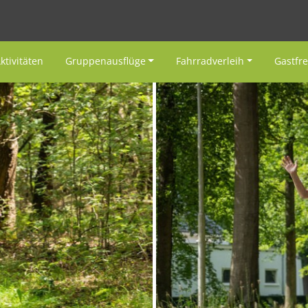
ktivitäten
Gruppenausflüge
Fahrradverleih
Gastfr