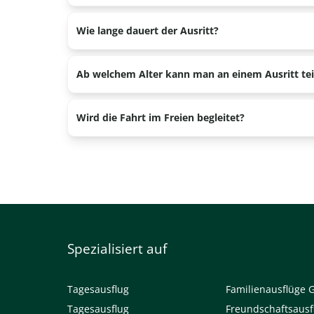
Nein, das Tragen einer Schutzkappe ist jedoch Pfl
Wie lange dauert der Ausritt?
Schuhwerk wie Reitstiefel, feste Schuhe mit niedr
Die Fahrt über die Veluwe dauert etwa 2 Stunden.
Ab welchem Alter kann man an einem Ausritt t
Kinder ab etwa 5 oder 6 Jahren können bereits an 
Wird die Fahrt im Freien begleitet?
Ja, bei den Ausritten begleitet Sie die Reitschule 
Spezialisiert auf
Tagesausflug
Familienausflüge 
Tagesausflug
Freundschaftsausf