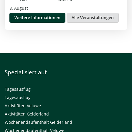
Dann bedeutet das, dass die Übersetzungen noch nicht
8. August
fertig sind. Behalten Sie also die Website im Auge!
Weitere Informationen
Alle Veranstaltungen
Spezialisiert auf
Tagesausflug
Tagesausflug
Aktivitäten Veluwe
Aktivitäten Gelderland
Wochenendaufenthalt Gelderland
Wochenendaufenthalt Veluwe